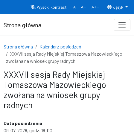
Przejdź do treści
Wysoki kontrast
Język
Normalny rozmiar czcionki
Rozmiar czcionki 150%
Rozmiar czcionki
Strona główna
Strona główna
Kalendarz posiedzeń
XXXVII sesja Rady Miejskiej Tomaszowa Mazowieckiego
zwołana na wniosek grupy radnych
XXXVII sesja Rady Miejskiej
Tomaszowa Mazowieckiego
zwołana na wniosek grupy
radnych
Data posiedzenia
09-07-2026, godz. 16:00