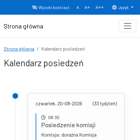
Przejdź do treści
Wysoki kontrast
Język
Normalny rozmiar czcionki
Rozmiar czcionki 150%
Rozmiar czcionki
Strona główna
Strona główna
Kalendarz posiedzeń
Kalendarz posiedzeń
czwartek, 20-08-2026
(33 tydzień)
08:30
Posiedzenie komisji
Komisja: doraźna Komisja